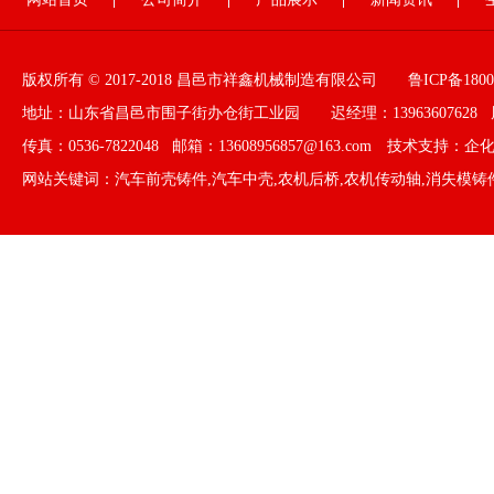
版权所有 © 2017-2018 昌邑市祥鑫机械制造有限公司
鲁ICP备1800
地址：山东省昌邑市围子街办仓街工业园 迟经理：13963607628 周经
传真：0536-7822048 邮箱：13608956857@163.com 技术支持：
企
网站关键词：
汽车前壳铸件
,
汽车中壳
,
农机后桥
,
农机传动轴
,
消失模铸