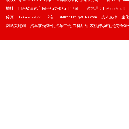
地址：山东省昌邑市围子街办仓街工业园 迟经理：13963607628 周经
传真：0536-7822048 邮箱：13608956857@163.com 技术支持：
企
网站关键词：
汽车前壳铸件
,
汽车中壳
,
农机后桥
,
农机传动轴
,
消失模铸